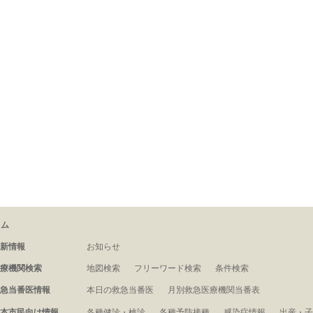
－ム
新情報
お知らせ
療機関検索
地図検索
フリーワード検索
条件検索
急当番医情報
本日の救急当番医
月別救急医療機関当番表
本市民向け情報
各種健診・検診
各種予防接種
感染症情報
出産・子