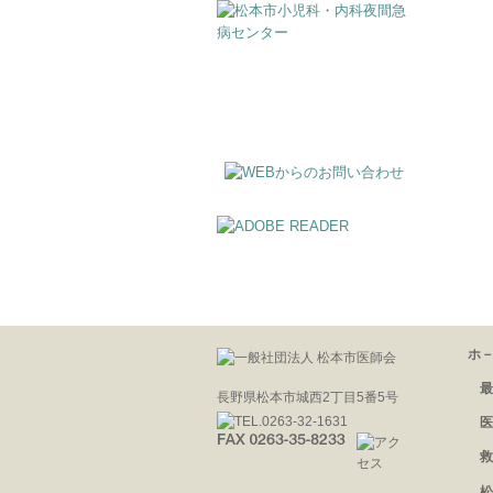
ホ
最
長野県松本市城西2丁目5番5号
医
救
松