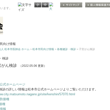
行います。
人 松本市医師会 ホーム
>
松本市民向け情報
>
各種健診・検診
> 子宮がん検診
・検診
宮がん検診
（2022.05.06 更新）
検診の詳しい情報は松本市公式ホームページよりご覧いただけます。
ww.city.matsumoto.nagano.jp/site/kenshin/57070.html
接種