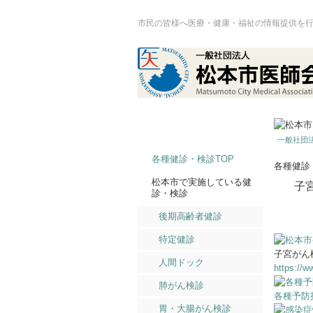
市民の皆様へ医療・健康・福祉の情報提供を
一般社団法
各種健診・検診TOP
各種健診
松本市で実施している健
子
診・検診
後期高齢者健診
特定健診
子宮がん
人間ドック
https://w
肺がん検診
各種予防
胃・大腸がん検診