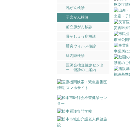
感染症情
乳がん検診
出産・子
子宮がん検診
前立腺がん検診
災害医療
骨そしょう症検診
市民公開
肝炎ウィルス検診
事業所に
緑内障検診
動画のご
医師会検査健診センタ
ー 健診のご案内
施設基準