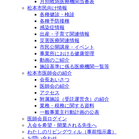
月別救急医療機関当番表
松本市民向け情報
各種健診・検診
各種予防接種
感染症情報
出産・子育て関連情報
災害医療関連情報
市民公開講座・イベント
事業所における健康管理
動画のご紹介
施設基準に係る医療機関一覧等
松本市医師会の紹介
会長あいさつ
医師会の紹介
アクセス
附属施設（受託運営含）の紹介
業務・税務に関する資料
一般事業主行動計画の公表
医師会員ログイン
入会を希望・開業される先生へ
わたしのリビングウィル（事前指示書）
お問い合わせ