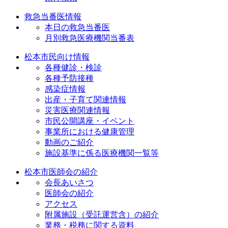
救急当番医情報
本日の救急当番医
月別救急医療機関当番表
松本市民向け情報
各種健診・検診
各種予防接種
感染症情報
出産・子育て関連情報
災害医療関連情報
市民公開講座・イベント
事業所における健康管理
動画のご紹介
施設基準に係る医療機関一覧等
松本市医師会の紹介
会長あいさつ
医師会の紹介
アクセス
附属施設（受託運営含）の紹介
業務・税務に関する資料