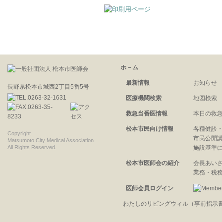
ホ－ム
最新情報
お知らせ
長野県松本市城西2丁目5番5号
医療機関検索
地図検索
救急当番医情報
本日の救
松本市民向け情報
各種健診
Copyright
市民公開
Matsumoto City Medical Association
All Rights Reserved.
施設基準
松本市医師会の紹介
会長あい
業務・税
医師会員ログイン
わたしのリビングウィル（事前指示