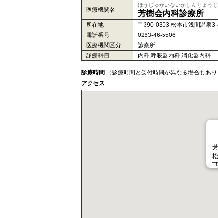
ほうじゅかいないかしんりょうじ
医療機関名
芳樹会内科診療所
所在地
〒390-0303 松本市浅間温泉3-4
電話番号
0263-46-5506
医療機関区分
診療所
診療科目
内科,呼吸器内科,消化器内科
診療時間
（診療時間と受付時間が異なる場合もあり
アクセス
松
T